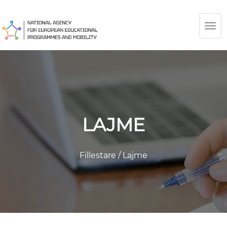
TOG
NAV
LAJME
Fillestare
/
Lajme