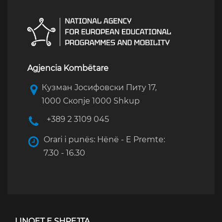
Agjencia Kombëtare
Кузман Јосифовски Питу 17,
1000 Скопје 1000 Shkup
+389 2 3109 045
Orari i punës: Hënë - E Premte:
7.30 - 16.30
LINQET E SHPEJTA