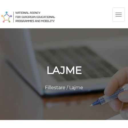
TOG
NAV
LAJME
Fillestare
/
Lajme