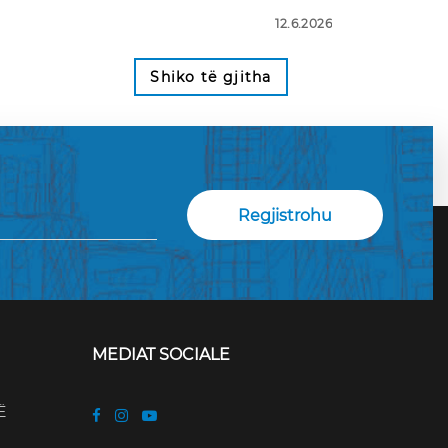
12.6.2026
Shiko të gjitha
MEDIAT SOCIALE
Ë