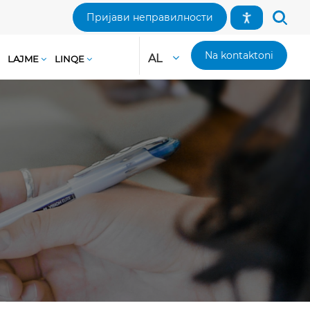
Пријави неправилности
Na kontaktoni
AL
LAJME
LINQE