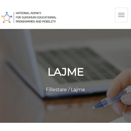
TOG
NAV
LAJME
Fillestare
/
Lajme