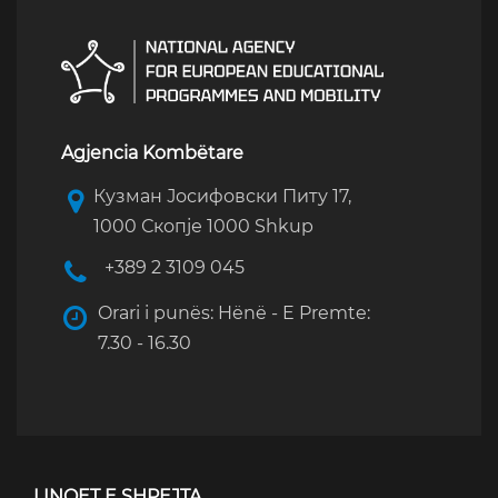
Agjencia Kombëtare
Кузман Јосифовски Питу 17,
1000 Скопје 1000 Shkup
+389 2 3109 045
Orari i punës: Hënë - E Premte:
7.30 - 16.30
LINQET E SHPEJTA