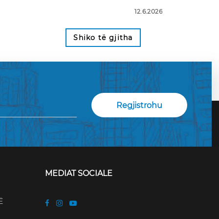
12.6.2026
Shiko të gjitha
MEDIAT SOCIALE
Ë