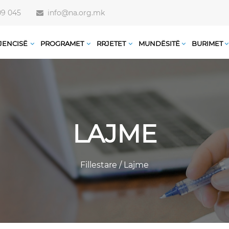
09 045
info@na.org.mk
JENCISË
PROGRAMET
RRJETET
MUNDËSITË
BURIMET
LAJME
Fillestare
/
Lajme