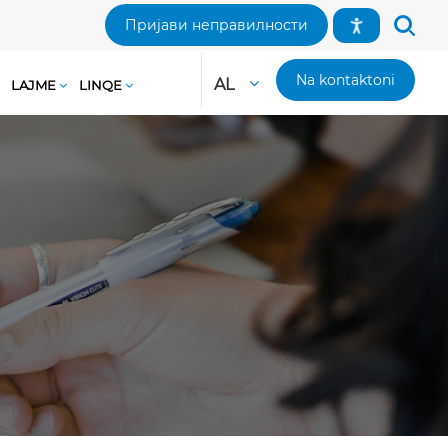
Пријави неправилности
Na kontaktoni
AL
LAJME
LINQE