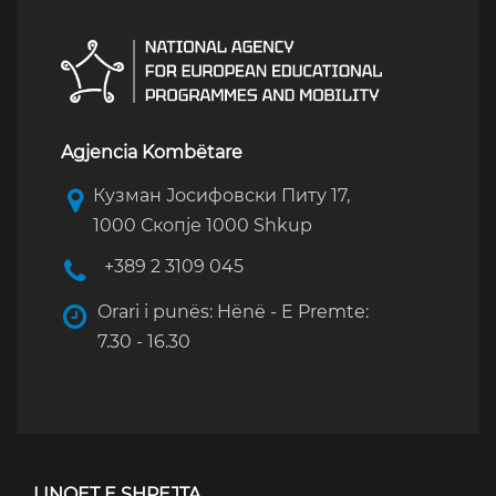
Agjencia Kombëtare
Кузман Јосифовски Питу 17,
1000 Скопје 1000 Shkup
+389 2 3109 045
Orari i punës: Hënë - E Premte:
7.30 - 16.30
LINQET E SHPEJTA