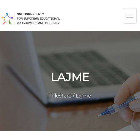
TOG
NAV
LAJME
Fillestare
/
Lajme