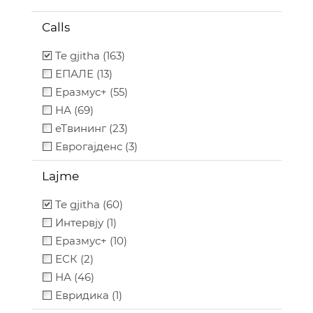
Calls
Te gjitha (163)
ЕПАЛЕ (13)
Еразмус+ (55)
НА (69)
еТвининг (23)
Еврогајденс (3)
Lajme
Te gjitha (60)
Интервју (1)
Еразмус+ (10)
ЕСК (2)
НА (46)
Евридика (1)