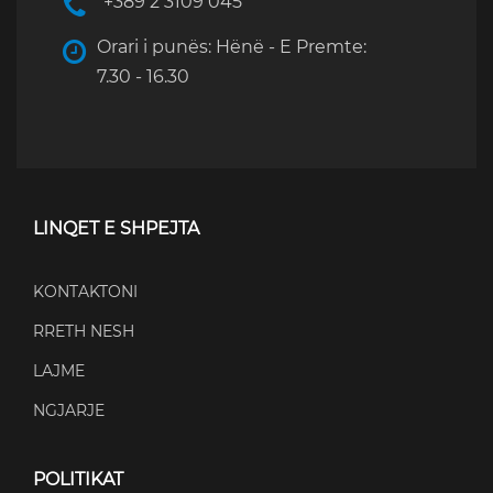
+389 2 3109 045
Orari i punës: Hënë - E Premte:
7.30 - 16.30
LINQET E SHPEJTA
KONTAKTONI
RRETH NESH
LAJME
NGJARJE
POLITIKAT