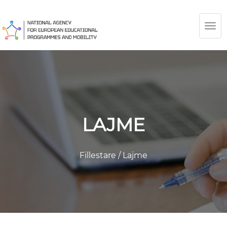
TOG
NAV
LAJME
Fillestare
/
Lajme