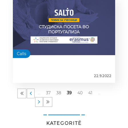
Calls
22.9.2022
…
37
38
39
40
41
…
_ __________ _
KATEGORITË