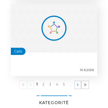
Calls
10.6.2026
1
2
3
4
5
…
_ __________ _
KATEGORITË