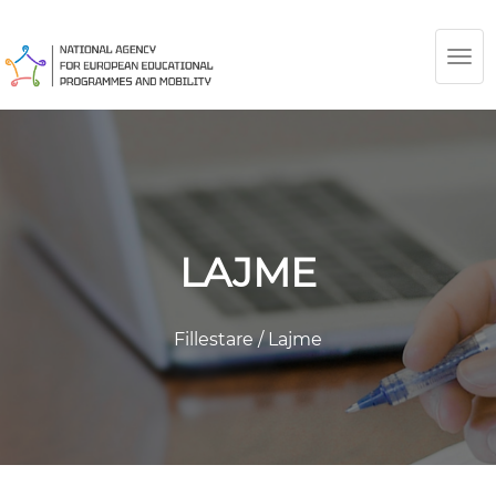
TOG
NAV
LAJME
Fillestare
/
Lajme