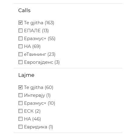
Calls
Te gjitha (163)
ЕПАЛЕ (13)
Еразмус+ (55)
НА (69)
еТвининг (23)
Еврогајденс (3)
Lajme
Te gjitha (60)
Интервју (1)
Еразмус+ (10)
ЕСК (2)
НА (46)
Евридика (1)