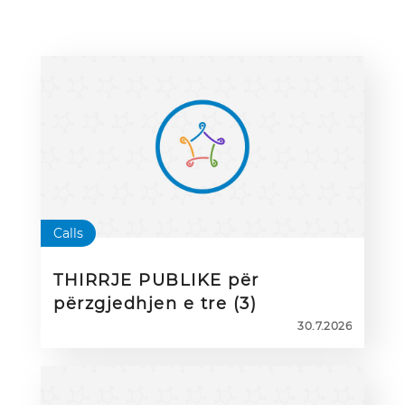
Calls
THIRRJE PUBLIKE për
përzgjedhjen e tre (3)
Ambasadorëve eTwinning për
30.7.2026
mësuesit e ardhshëm (Initial
Teacher Education – ITE
Ambassadors) për periudhën