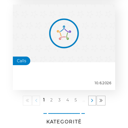
Calls
10.6.2026
1
2
3
4
5
…
_ __________ _
KATEGORITË