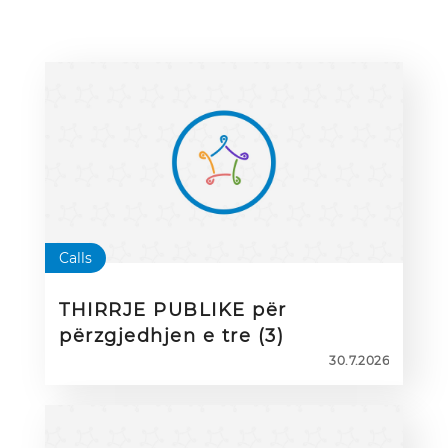
Calls
THIRRJE PUBLIKE për
përzgjedhjen e tre (3)
Ambasadorëve eTwinning për
30.7.2026
mësuesit e ardhshëm (Initial
Teacher Education – ITE
Ambassadors) për periudhën