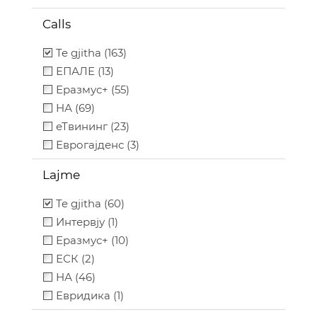
Calls
Te gjitha (163)
ЕПАЛЕ (13)
Еразмус+ (55)
НА (69)
еТвининг (23)
Еврогајденс (3)
Lajme
Te gjitha (60)
Интервју (1)
Еразмус+ (10)
ЕСК (2)
НА (46)
Евридика (1)