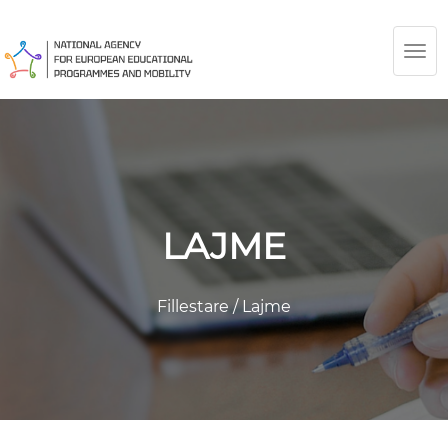
TOG
NAV
LAJME
Fillestare
/
Lajme