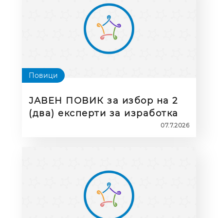
Повици
ЈАВЕН ПОВИК за избор на 2
(два) експерти за изработка
на функционална рамка за
07.7.2026
кариерно советување и
насочување на ученици со
попреченост