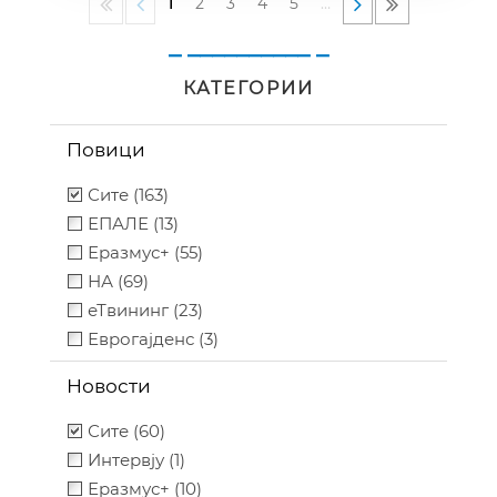
1
2
3
4
5
…
извештаи“ – за надворешни
_ __________ _
експерти/евалуатори кои веќе
се дел од базата на
КАТЕГОРИИ
надворешни експерти/
евалуатори на Национална
Повици
агенција за европски
Сите (163)
образовни програми и
ЕПАЛЕ (13)
мобилност за програмски
Еразмус+ (55)
период 2021-2027 година
НА (69)
еТвининг (23)
Еврогајденс (3)
Новости
Сите (60)
Интервју (1)
Еразмус+ (10)