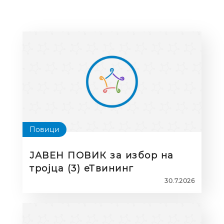
Повици
ЈАВЕН ПОВИК за избор на
тројца (3) еТвининг
амбасадори за идни
30.7.2026
наставници (Initial Teacher
Education – ITE Ambassadors)
за периодот 2026–2028 година