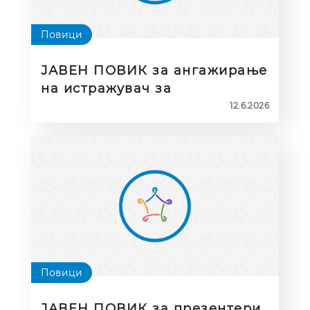
Повици
ЈАВЕН ПОВИК за ангажирање
на истражувач за
спроведување на
12.6.2026
истражување за
задоволството на
корисниците на ЕПАЛЕ
(македонска верзија
Повици
ЈАВЕН ПОВИК за презентери