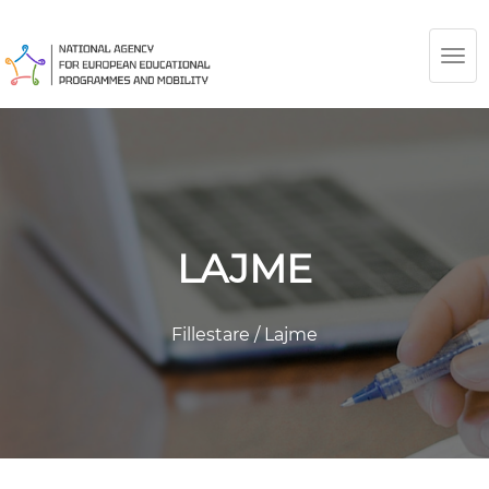
TOG
NAV
LAJME
Fillestare
/
Lajme