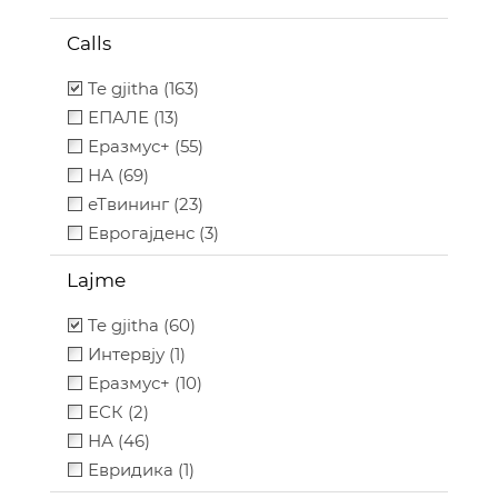
Calls
Te gjitha (163)
ЕПАЛЕ (13)
Еразмус+ (55)
НА (69)
еТвининг (23)
Еврогајденс (3)
Lajme
Te gjitha (60)
Интервју (1)
Еразмус+ (10)
ЕСК (2)
НА (46)
Евридика (1)