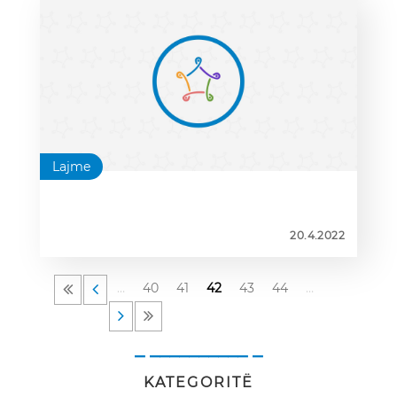
Lajme
20.4.2022
…
40
41
42
43
44
…
_ __________ _
KATEGORITË