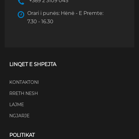
+389 2 3109 045
Orari i punës: Hënë - E Premte:
7.30 - 16.30
LINQET E SHPEJTA
KONTAKTONI
RRETH NESH
LAJME
NGJARJE
POLITIKAT