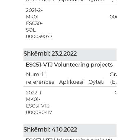
2021-2-
3
MK01-
000.00
ESC30-
SOL-
000039077
Shkëmbi: 23.2.2022
ESC51-VTJ Volunteering projects
Numri i
Grant
referencës
Aplikuesi
Qyteti
(EUR)
2022-1-
0.00
MK01-
ESC51-VTJ-
000080417
Shkëmbi: 4.10.2022