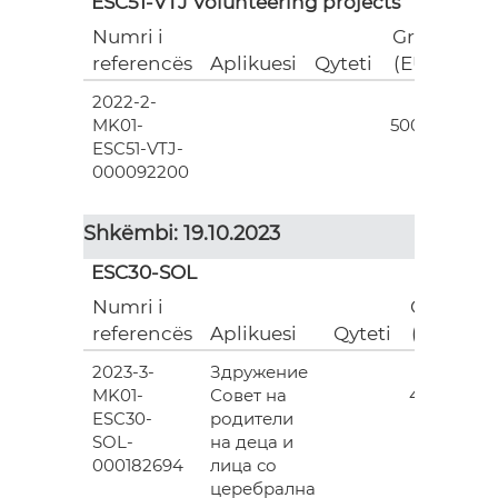
ESC51-VTJ Volunteering projects
Numri i
Grant
referencës
Aplikuesi
Qyteti
(EUR)
2022-2-
18
MK01-
500.00
ESC51-VTJ-
000092200
Shkëmbi: 19.10.2023
ESC30-SOL
Numri i
Grant
referencës
Aplikuesi
Qyteti
(EUR)
2023-3-
Здружение
3
MK01-
Совет на
493.00
ESC30-
родители
SOL-
на деца и
000182694
лица со
церебрална