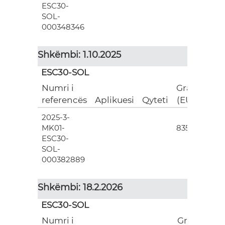
ESC30-
SOL-
000348346
Shkëmbi: 1.10.2025
ESC30-SOL
Numri i
Grant
referencës
Aplikuesi
Qyteti
(EUR)
2025-3-
3
MK01-
835.00
ESC30-
SOL-
000382889
Shkëmbi: 18.2.2026
ESC30-SOL
Numri i
Grant