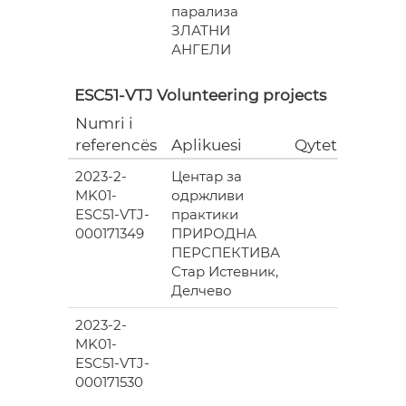
парализа
ЗЛАТНИ
АНГЕЛИ
ESC51-VTJ Volunteering projects
Numri i
Grant
referencës
Aplikuesi
Qyteti
(EUR)
2023-2-
Центар за
6
MK01-
одржливи
978.00
ESC51-VTJ-
практики
000171349
ПРИРОДНА
ПЕРСПЕКТИВА
Стар Истевник,
Делчево
2023-2-
6
MK01-
978.00
ESC51-VTJ-
000171530