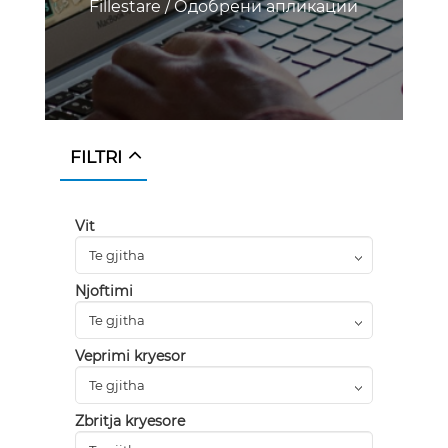
Fillestare
/
Одобрени апликации
FILTRI
Vit
Njoftimi
Veprimi kryesor
Zbritja kryesore