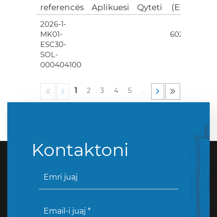
referencës
Aplikuesi
Qyteti
(EUR)
2026-1-
4
MK01-
602.00
ESC30-
SOL-
000404100
1
2
3
4
5
…
Kontaktoni