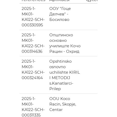
2025-1-
ООУ "Гоце
0.0
MK01-
Делчев" -
KA122-SCH-
Босилово
000330595
2025-1-
Општинско
MK01-
основно
727.0
KA122-SCH-
училиште Кочо
000314636
Рацин - Охрид
2025-1-
Opshtinsko
MK01-
osnovno
981.0
KA122-SCH-
uchilishte KIRIL
000324164
I METODIJ
s.Kanatlarci-
Prilep
2025-1-
OOU Koco
1
MK01-
Racin, Skopje,
296.0
KA122-SCH-
Centar
000311335