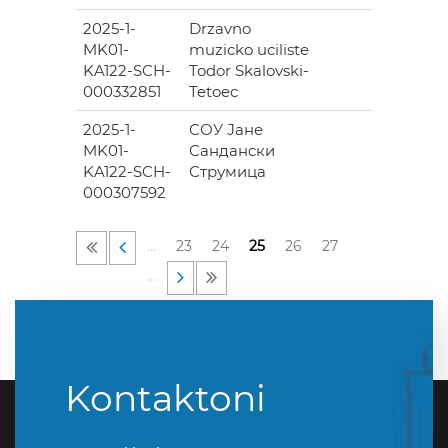
2025-1-
Drzavno
1
MK01-
muzicko uciliste
334.0
KA122-SCH-
Todor Skalovski-
000332851
Tetoec
2025-1-
СОУ Јане
1
MK01-
Сандански
200.0
KA122-SCH-
Струмица
000307592
…
23
24
25
26
27
…
Kontaktoni