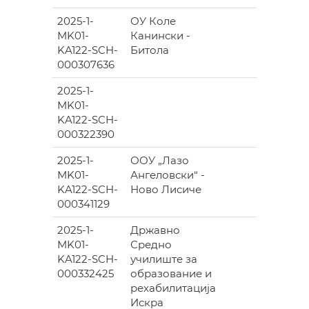
2025-1-
ОУ Коле
1
MK01-
Канински -
188.0
KA122-SCH-
Битола
000307636
2025-1-
1
MK01-
498.0
KA122-SCH-
000322390
2025-1-
ООУ „Лазо
MK01-
Ангеловски“ -
776.0
KA122-SCH-
Ново Лисиче
000341129
2025-1-
Државно
3
MK01-
Средно
841.0
KA122-SCH-
училиште за
000332425
образование и
рехабилитација
Искра