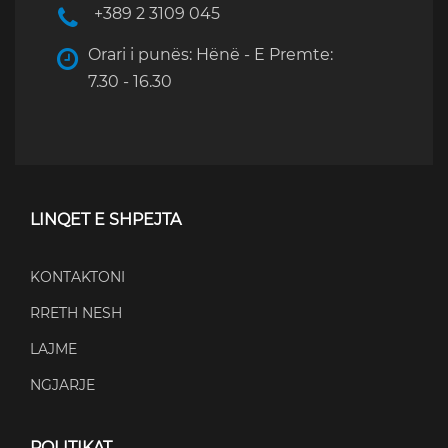
+389 2 3109 045
Orari i punës: Hënë - E Premte:
7.30 - 16.30
LINQET E SHPEJTA
KONTAKTONI
RRETH NESH
LAJME
NGJARJE
POLITIKAT