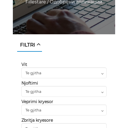
Fillestare
/
Одобрени апликации
FILTRI
Vit
Njoftimi
Veprimi kryesor
Zbritja kryesore