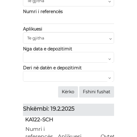
Numri i referencës
Aplikuesi
Nga data e depozitimit
Deri në datën e depozitimit
Shkëmbi: 19.2.2025
KA122-SCH
Numri i
Gran
referencës
Aplikuesi
Qyteti
(EUR