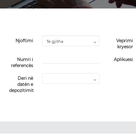
Njoftimi
Veprimi
kryesor
Numri i
Aplikuesi
referencës
Deri në
datën e
depozitimit