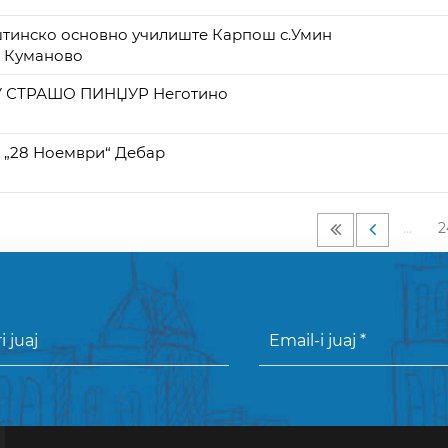
тинско основно училиште Карпош с.Умин
, Куманово
 СТРАШО ПИНЏУР Неготино
 „28 Ноември“ Дебар
…
2