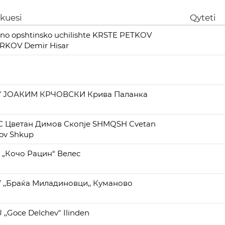
ikuesi
Qyteti
no opshtinsko uchilishte KRSTE PETKOV
IRKOV Demir Hisar
 ЈОАКИМ КРЧОВСКИ Крива Паланка
С Цветан Димов Скопје SHMQSH Cvetan
ov Shkup
 „Кочо Рацин“ Велес
 ,,Браќа Миладиновци,, Куманово
,,Goce Delchev" Ilinden