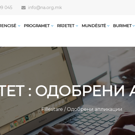
09 045
info@na.org.mk
JENCISË
PROGRAMET
RRJETET
MUNDËSITË
BURIMET
TET : ОДОБРЕН
Fillestare
/
Одобрени апликации