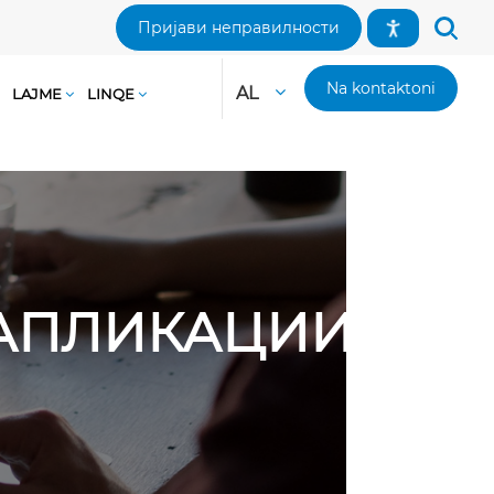
Пријави неправилности
Na kontaktoni
AL
LAJME
LINQE
И АПЛИКАЦИИ