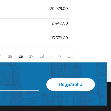
20 979.00
12 440.00
13 579.00
4
25
26
27
28
…