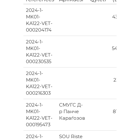
2024-1-
10
MK01-
435.00
KA122-VET-
000204174
2024-1-
57
MK01-
546.00
KA122-VET-
000230535
2024-1-
9
MK01-
231.00
KA122-VET-
000216303
2024-1-
СМУГС Д-
34
MK01-
р Панче
812.00
KA122-VET-
Караѓозов
000195473
2024-1-
SOU Riste
60