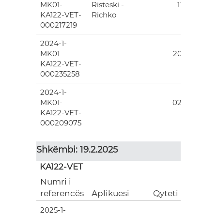
MK01-
Risteski -
112.00
KA122-VET-
Richko
000217219
2024-1-
35
MK01-
202.00
KA122-VET-
000235258
2024-1-
47
MK01-
024.00
KA122-VET-
000209075
Shkëmbi: 19.2.2025
KA122-VET
Numri i
Grant
referencës
Aplikuesi
Qyteti
(EUR)
2025-1-
63