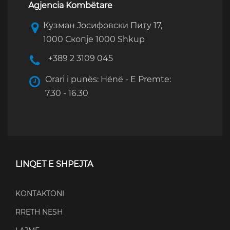
Agjencia Kombëtare
Кузман Јосифовски Питу 17,
1000 Скопје 1000 Shkup
+389 2 3109 045
Orari i punës: Hënë - E Premte:
7.30 - 16.30
LINQET E SHPEJTA
KONTAKTONI
RRETH NESH