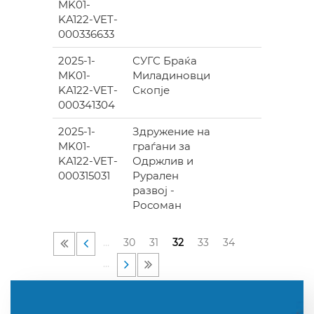
MK01-
468.00
KA122-VET-
000336633
2025-1-
СУГС Браќа
0.00
MK01-
Миладиновци
KA122-VET-
Скопје
000341304
2025-1-
Здружение на
0.00
MK01-
граѓани за
KA122-VET-
Одржлив и
000315031
Рурален
развој -
Росоман
…
30
31
32
33
34
…