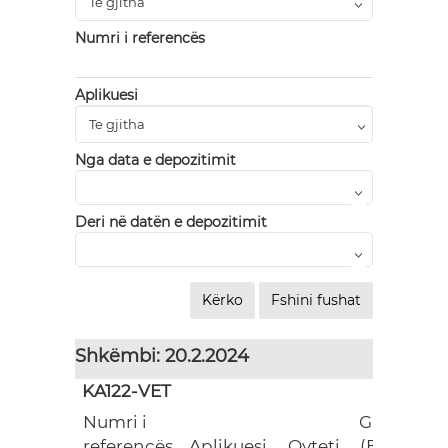
Numri i referencës
Aplikuesi
Nga data e depozitimit
Deri në datën e depozitimit
Shkëmbi: 20.2.2024
KA122-VET
Numri i
Grant
referencës
Aplikuesi
Qyteti
(EUR)