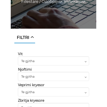
Fillestare
/
Одобрени апликации
FILTRI
Vit
Njoftimi
Veprimi kryesor
Zbritja kryesore