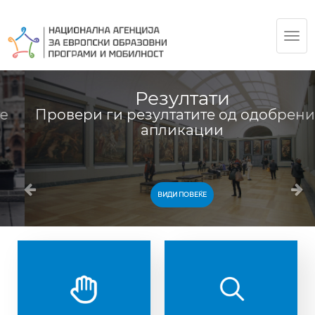
TOG
NAV
Резултати
Провери ги резултатите од одобрените
апликации
ВИДИ ПОВЕЌЕ