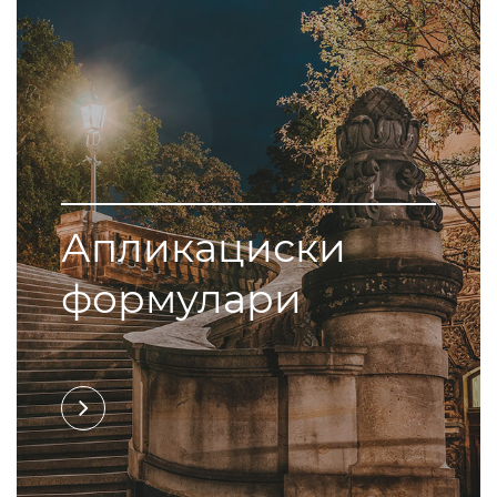
Апликациски
формулари