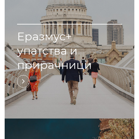
Еразмус+
упатства и
прирачници