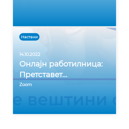
Настани
14.10.2022
Онлајн работилница:
Претставет
...
Zoom